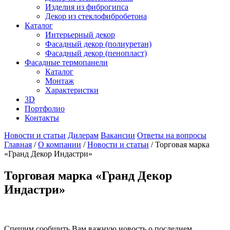
Изделия из фиброгипса
Декор из стеклофибробетона
Каталог
Интерьерный декор
Фасадный декор (полиуретан)
Фасадный декор (пенопласт)
Фасадные термопанели
Каталог
Монтаж
Характеристки
3D
Портфолио
Контакты
Новости и статьи
Дилерам
Вакансии
Ответы на вопросы
Главная
/
О компании
/
Новости и статьи
/ Торговая марка
«Гранд Декор Индастри»
Торговая марка «Гранд Декор
Индастри»
Спешим сообщить Вам важную новость о последнем