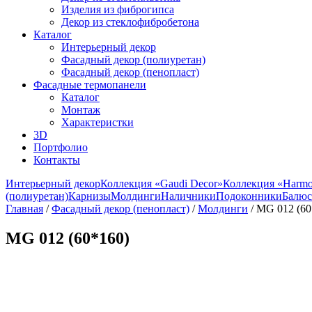
Изделия из фиброгипса
Декор из стеклофибробетона
Каталог
Интерьерный декор
Фасадный декор (полиуретан)
Фасадный декор (пенопласт)
Фасадные термопанели
Каталог
Монтаж
Характеристки
3D
Портфолио
Контакты
Интерьерный декор
Коллекция «Gaudi Decor»
Коллекция «Harm
(полиуретан)
Карнизы
Молдинги
Наличники
Подоконники
Балюс
Главная
/
Фасадный декор (пенопласт)
/
Молдинги
/ MG 012 (60
MG 012 (60*160)