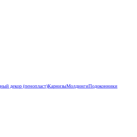
ный декор (пенопласт)
Карнизы
Молдинги
Подоконники