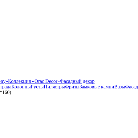
ony»
Коллекция «Orac Decor»
Фасадный декор
трада
Колонны
Русты
Пилястры
Фризы
Замковые камни
Вазы
Фасад
*160)