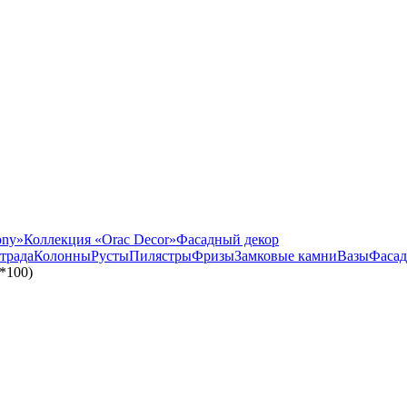
ony»
Коллекция «Orac Decor»
Фасадный декор
трада
Колонны
Русты
Пилястры
Фризы
Замковые камни
Вазы
Фасад
*100)