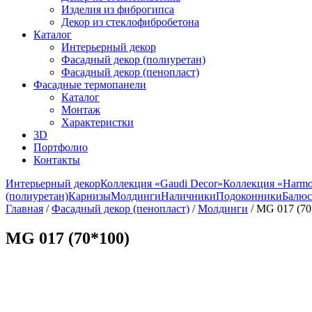
Изделия из фиброгипса
Декор из стеклофибробетона
Каталог
Интерьерный декор
Фасадный декор (полиуретан)
Фасадный декор (пенопласт)
Фасадные термопанели
Каталог
Монтаж
Характеристки
3D
Портфолио
Контакты
Интерьерный декор
Коллекция «Gaudi Decor»
Коллекция «Harm
(полиуретан)
Карнизы
Молдинги
Наличники
Подоконники
Балюс
Главная
/
Фасадный декор (пенопласт)
/
Молдинги
/ MG 017 (70
MG 017 (70*100)