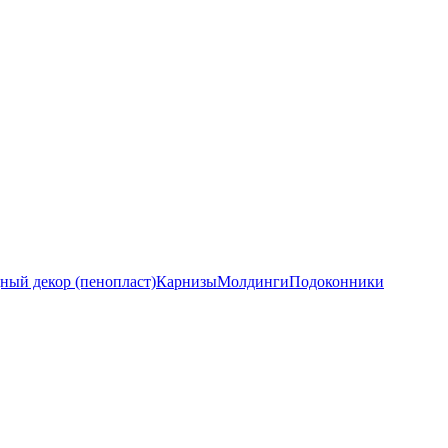
ный декор (пенопласт)
Карнизы
Молдинги
Подоконники