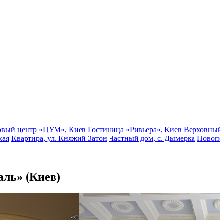
овый центр «ЦУМ», Киев
Гостиница «Ривьера», Киев
Верховный
кая
Квартира, ул. Княжий Затон
Частный дом, с. Дымерка
Новопе
ль» (Киев)