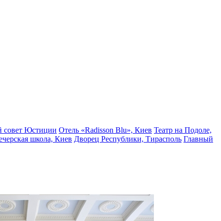
 совет Юстиции
Отель «Radisson Blu», Киев
Театр на Подоле,
черская школа, Киев
Дворец Республики, Тирасполь
Главный