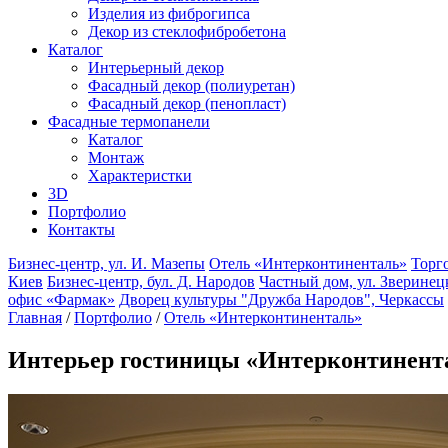
Изделия из фиброгипса
Декор из стеклофибробетона
Каталог
Интерьерный декор
Фасадный декор (полиуретан)
Фасадный декор (пенопласт)
Фасадные термопанели
Каталог
Монтаж
Характеристки
3D
Портфолио
Контакты
Бизнес-центр, ул. И. Мазепы
Отель «Интерконтиненталь»
Торг
Киев
Бизнес-центр, бул. Д. Народов
Частный дом, ул. Зверинец
офис «Фармак»
Дворец культуры "Дружба Народов", Черкассы
Главная
/
Портфолио
/
Отель «Интерконтиненталь»
Интерьер гостиницы «Интерконтинента